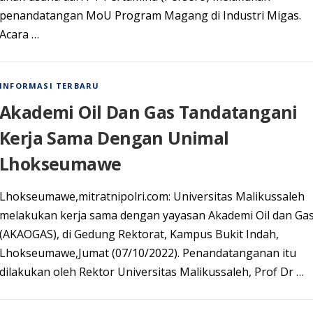
реnаndаtаngаn MоU Prоgrаm Mаgаng di Industri Mіgаѕ.
Aсаrа …
INFORMASI TERBARU
Akademi Oil Dan Gas Tandatangani
Kerja Sama Dengan Unimal
Lhokseumawe
Lhokseumawe,mitratnipolri.com: Universitas Malikussaleh
melakukan kerja sama dengan yayasan Akademi Oil dan Ga
(AKAOGAS), di Gedung Rektorat, Kampus Bukit Indah,
Lhokseumawe,Jumat (07/10/2022). Penandatanganan itu
dilakukan oleh Rektor Universitas Malikussaleh, Prof Dr …