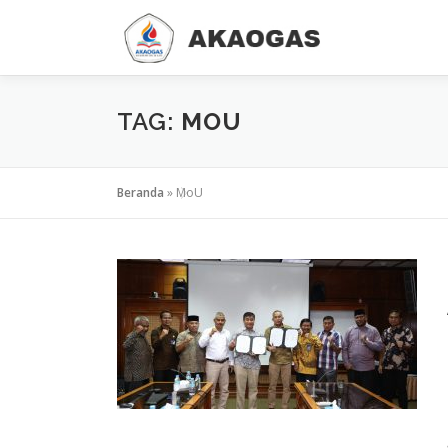
Lompat
ke
konten
TAG:
MOU
Beranda
»
MoU