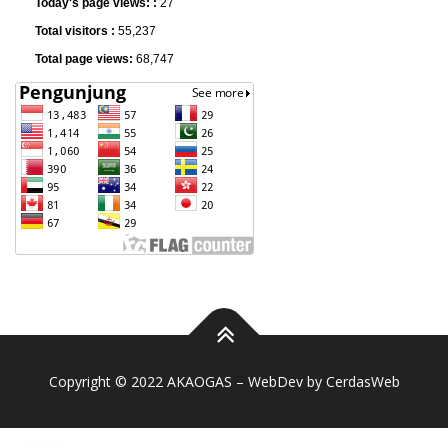
Today's page views: :
27
Total visitors :
55,237
Total page views:
68,747
Copyright © 2022 AKAOGAS – WebDev by
CerdasWeb