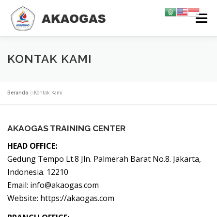
Lompat
Menu
ke
konten
TENTANG KAMI
TRAINING & SERTIFIKASI
KARIR
KONTAK KAMI
INFORMASI
KONTAK KAMI
GALERI
Beranda
»
Kontak Kami
AKAOGAS TRAINING CENTER
HEAD OFFICE:
Gedung Tempo Lt.8 Jln. Palmerah Barat No.8. Jakarta,
Indonesia. 12210
Email: info@akaogas.com
Website: https://akaogas.com