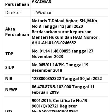
AKAOGAS
Perusahaan
Direktur
T. Wizdhani
Notaris T.Dhiaul Aqbar, SH.,M.Kn
No 8 Tanggal 12 Juni 2020
Akta
Berdasarkan surat keputusan
Perusahaan
Menteri Hukum dan HAM.Nomor :
AHU-AH.01.03-0246652
No. 01.14.1.46.00855 tanggal 27
TDP
November 2023
No.065/01.14/PK. Tanggal 19
SIUP
desember 2018
NIB
1288000352322 Tanggal 30 Juli 2022
86.478.876.5-102.000 Tanggal 11
NPWP
Februari 2019
9001:2015, Certificate No.19-
9001/Q/02721 Register
ISO
No.AA002789619010892.