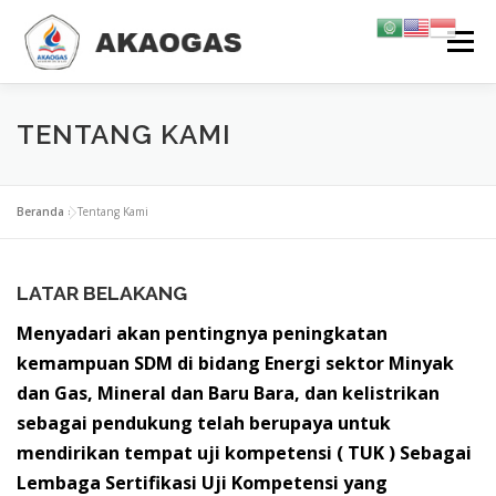
Lompat
Menu
ke
konten
TENTANG KAMI
TRAINING & SERTIFIKASI
KARIR
TENTANG KAMI
INFORMASI
KONTAK KAMI
GALERI
Beranda
»
Tentang Kami
LATAR BELAKANG
Menyadari akan pentingnya peningkatan
kemampuan SDM di bidang Energi sektor Minyak
dan Gas, Mineral dan Baru Bara, dan kelistrikan
sebagai pendukung telah berupaya untuk
mendirikan tempat uji kompetensi ( TUK ) Sebagai
Lembaga Sertifikasi Uji Kompetensi yang