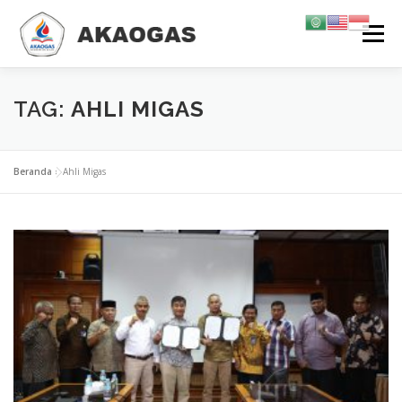
Lompat
Menu
ke
konten
TENTANG KAMI
TRAINING & SERTIFIKASI
KARIR
TAG:
AHLI MIGAS
INFORMASI
KONTAK KAMI
GALERI
Beranda
»
Ahli Migas