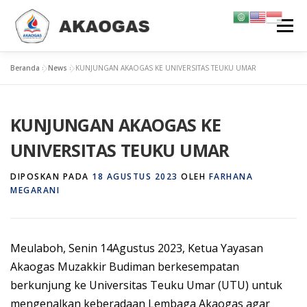
Lompat
Menu
ke
konten
Beranda
»
News
»
KUNJUNGAN AKAOGAS KE UNIVERSITAS TEUKU UMAR
TENTANG KAMI
TRAINING & SERTIFIKASI
KARIR
KUNJUNGAN AKAOGAS KE
INFORMASI
KONTAK KAMI
GALERI
UNIVERSITAS TEUKU UMAR
DIPOSKAN PADA
18 AGUSTUS 2023
OLEH
FARHANA
MEGARANI
Meulaboh, Senin 14Agustus 2023, Ketua Yayasan
Akaogas Muzakkir Budiman berkesempatan
berkunjung ke Universitas Teuku Umar (UTU) untuk
mengenalkan keberadaan Lembaga Akaogas agar