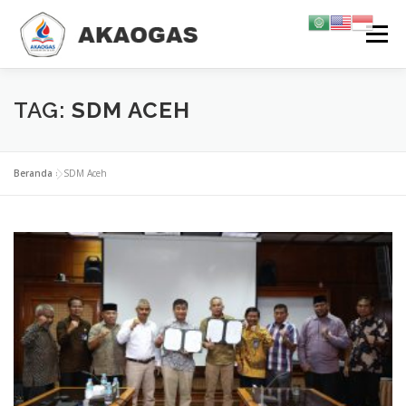
Lompat
Menu
ke
konten
TENTANG KAMI
TRAINING & SERTIFIKASI
KARIR
TAG:
SDM ACEH
INFORMASI
KONTAK KAMI
GALERI
Beranda
»
SDM Aceh